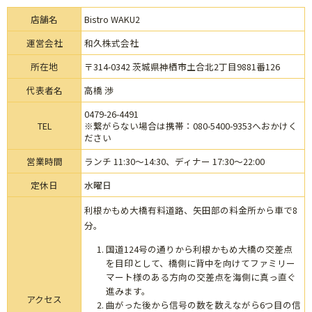
店舗名
Bistro WAKU2
運営会社
和久株式会社
所在地
〒314-0342 茨城県神栖市土合北2丁目9881番126
代表者名
高橋 渉
0479-26-4491
TEL
※繋がらない場合は携帯：080-5400-9353へおかけく
ださい
営業時間
ランチ 11:30～14:30、ディナー 17:30～22:00
定休日
水曜日
利根かもめ大橋有料道路、矢田部の料金所から車で8
分。
国道124号の通りから利根かもめ大橋の交差点
を目印として、橋側に背中を向けてファミリー
マート様のある方向の交差点を海側に真っ直ぐ
進みます。
アクセス
曲がった後から信号の数を数えながら6つ目の信